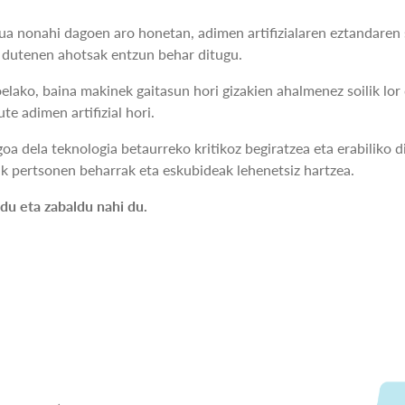
nonahi dagoen aro honetan, adimen artifizialaren eztandaren sa
n dutenen ahotsak entzun behar ditugu.
elako, baina makinek gaitasun hori gizakien ahalmenez soilik lo
te adimen artifizial hori.
oa dela teknologia betaurreko kritikoz begiratzea eta erabiliko 
ak pertsonen beharrak eta eskubideak lehenetsiz hartzea.
du eta zabaldu nahi du.