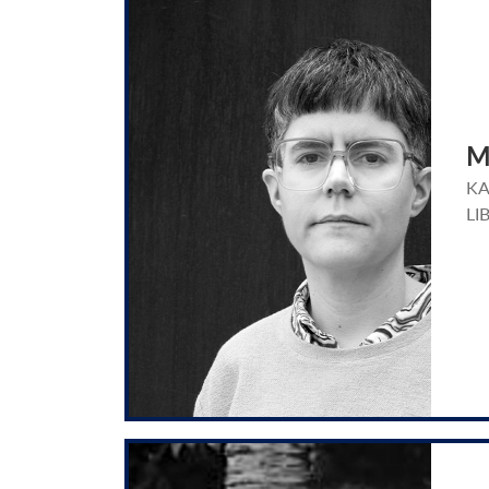
M
KA
LI