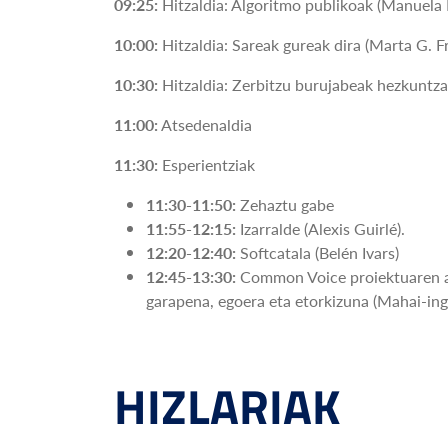
09:25:
Hitzaldia: Algoritmo publikoak (Manuela B
10:00:
Hitzaldia: Sareak gureak dira (Marta G. F
10:30:
Hitzaldia: Zerbitzu burujabeak hezkuntz
11:00:
Atsedenaldia
11:30:
Esperientziak
11:30-11:50:
Zehaztu gabe
11:55-12:15:
Izarralde (Alexis Guirlé).
12:20-12:40:
Softcatala (Belén Ivars)
12:45-13:30:
Common Voice proiektuaren ap
garapena, egoera eta etorkizuna (Mahai-in
HIZLARIAK