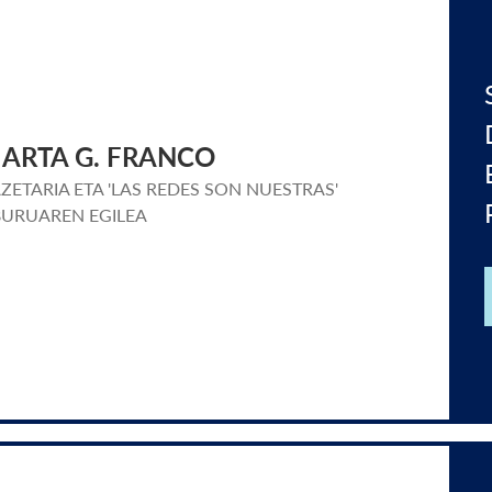
ARTA G. FRANCO
ZETARIA ETA 'LAS REDES SON NUESTRAS'
BURUAREN EGILEA