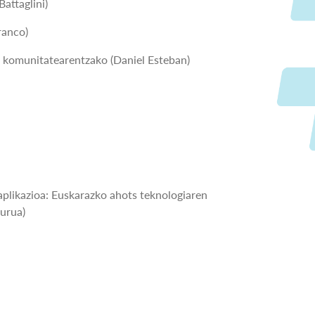
attaglini)
ranco)
a komunitatearentzako (Daniel Esteban)
likazioa: Euskarazko ahots teknologiaren
gurua)