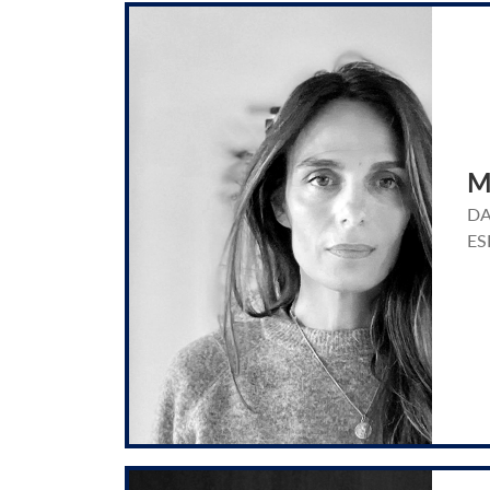
M
DA
ES