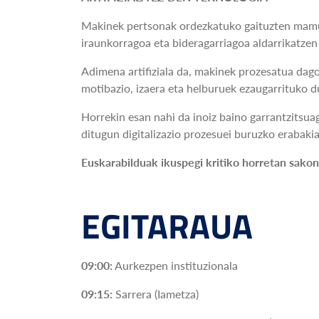
Makinek pertsonak ordezkatuko gaituzten mamua 
iraunkorragoa eta bideragarriagoa aldarrikatze
Adimena artifiziala da, makinek prozesatua dago
motibazio, izaera eta helburuek ezaugarrituko du
Horrekin esan nahi da inoiz baino garrantzitsuag
ditugun digitalizazio prozesuei buruzko erabaki
Euskarabilduak ikuspegi kritiko horretan sakon
EGITARAUA
09:00:
Aurkezpen instituzionala
09:15:
Sarrera (Iametza)