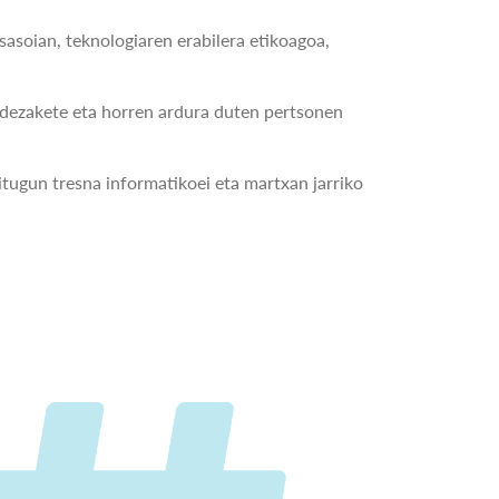
soian, teknologiaren erabilera etikoagoa,
r dezakete eta horren ardura duten pertsonen
ditugun tresna informatikoei eta martxan jarriko