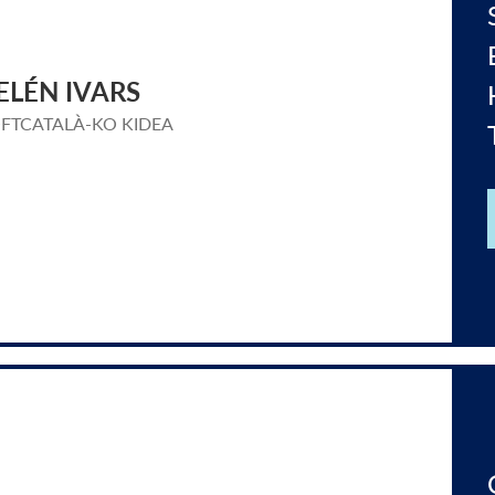
ELÉN IVARS
FTCATALÀ-KO KIDEA