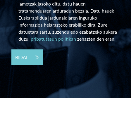
Iametzak jasoko ditu, datu hauen
tratamenduaren arduradun bezala. Datu hauek
Euskarabildua jardunaldiaren inguruko
informazioa helarazteko erabiliko dira. Zure
datuetara sartu, zuzendu edo ezabatzeko aukera
duzu,
pribatutasun politikan
zehazten den eran.
BIDALI