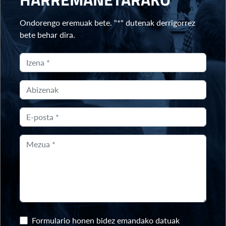
Ondorengo eremuak bete. "*" dutenak derrigorrez
bete behar dira.
Formulario honen bidez emandako datuak