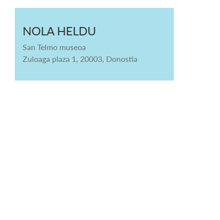
NOLA HELDU
San Telmo museoa
Zuloaga plaza 1, 20003, Donostia