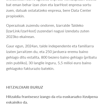
bat eman behar izan zion eta IzarHost enpresa sortu
zuen, datuak ostatatzeko enpresa, bere Data Center
propioekin.
Operazioak zuzendu ondoren, Izarralde Taldeko
(izarLink/izarHost) zuzendari nagusi izendatu zuten
2023ko ekainean.
Gaur egun, 2024an, talde independente eta familiarra
izaten jarraitzen du, eta 250 jarduera-eremu baino
gehiago ditu estalita, 800 bezero baino gehiago (pribatu
zein publiko), 30 langile inguru, 5,5 milioi euro baino
gehiagoko fakturazio batekin.
HITZALDIARI BURUZ
Hitzaldia frantsesez izango da eta euskarazko itzulpena
eskainiko da.