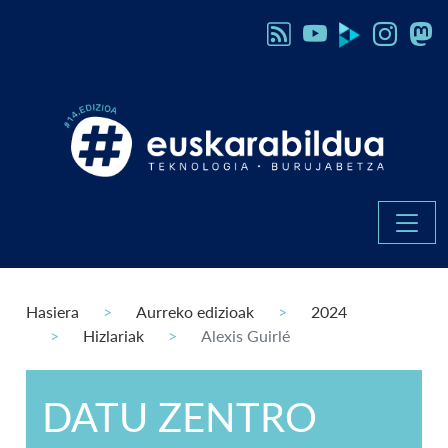
Hasiera
Aurreko edizioak
2024
Hizlariak
Alexis Guirlé
DATU ZENTRO