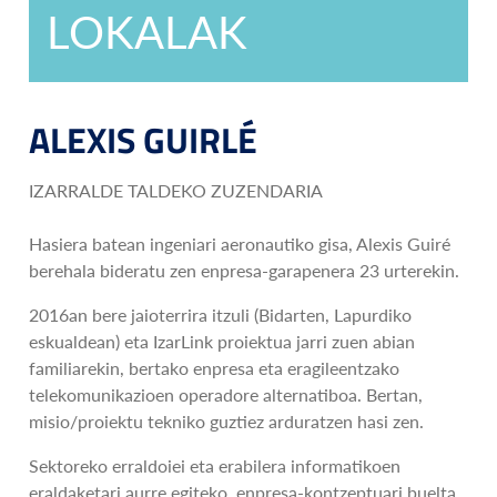
LOKALAK
ALEXIS GUIRLÉ
IZARRALDE TALDEKO ZUZENDARIA
Hasiera batean ingeniari aeronautiko gisa, Alexis Guiré
berehala bideratu zen enpresa-garapenera 23 urterekin.
2016an bere jaioterrira itzuli (Bidarten, Lapurdiko
eskualdean) eta IzarLink proiektua jarri zuen abian
familiarekin, bertako enpresa eta eragileentzako
telekomunikazioen operadore alternatiboa. Bertan,
misio/proiektu tekniko guztiez arduratzen hasi zen.
Sektoreko erraldoiei eta erabilera informatikoen
eraldaketari aurre egiteko, enpresa-kontzeptuari buelta