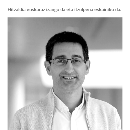
Hitzaldia euskaraz izango da eta itzulpena eskainiko da.