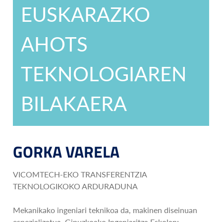
EUSKARAZKO
AHOTS
TEKNOLOGIAREN
BILAKAERA
GORKA VARELA
VICOMTECH-EKO TRANSFERENTZIA
TEKNOLOGIKOKO ARDURADUNA
Mekanikako ingeniari teknikoa da, makinen diseinuan
espezializatua, Gipuzkoako Ingeniaritza Eskolan;