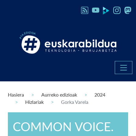
Hasiera
Aurreko edizioak
2024
Hizlariak
Gorka Varela
COMMON VOICE.