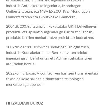
Industria Antolaketako ingeniaria, Mondragon
Unibertsitatean; eta MBA EXECUTIVE, Mondragon
Unibertsitatean eta Gipuzkoako Ganberan.
2004tik 2007ra, Zumaian kokatutako GKN Driveline-en
produktu eta aplikazio-ingeniari gisa aritu zen lanean,
produktu berrien merkaturatze proiektuak kudeatzen.
2007tik 2022ra, Tekniker Fundazioan lan egin zuen,
Industria Kudeaketaren eta Berrikuntzaren arloko
ingeniari gisa, Berrikuntza eta Adimen Lehiakorraren
arduradun bezala.
2022ko martxoan, Vicomtech-en hasi zen transferentzia
teknologikoko sailean hizkuntzaren teknologien
merkatuen garapenean.
HITZALDIARI BURUZ