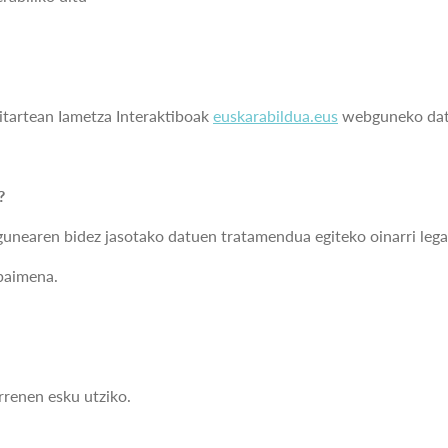
itartean Iametza Interaktiboak
euskarabildua.eus
webguneko datu
?
nearen bidez jasotako datuen tratamendua egiteko oinarri lega
baimena.
rrenen esku utziko.