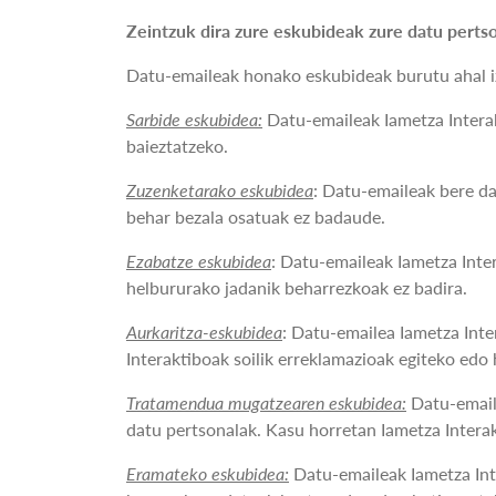
Zeintzuk dira zure eskubideak zure datu pert
Datu-emaileak honako eskubideak burutu ahal 
Sarbide eskubidea:
Datu-emaileak Iametza Interak
baieztatzeko.
Zuzenketarako eskubidea
: Datu-emaileak bere da
behar bezala osatuak ez badaude.
Ezabatze eskubidea
: Datu-emaileak Iametza Inter
helbururako jadanik beharrezkoak ez badira.
Aurkaritza-eskubidea
: Datu-emailea Iametza Inte
Interaktiboak soilik erreklamazioak egiteko edo
Tratamendua mugatzearen eskubidea:
Datu-emaile
datu pertsonalak. Kasu horretan Iametza Interak
Eramateko eskubidea:
Datu-emaileak Iametza Inte