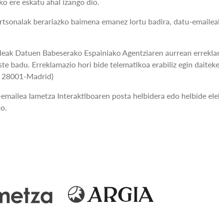
o ere eskatu ahal izango dio.
tsonalak berariazko baimena emanez lortu badira, datu-emailea
eak Datuen Babeserako Espainiako Agentziaren aurrean erreklam
ste badu. Erreklamazio hori bide telematikoa erabiliz egin daiteke
6, 28001-Madrid)
-emailea Iametza Interaktiboaren posta helbidera edo helbide e
ko.