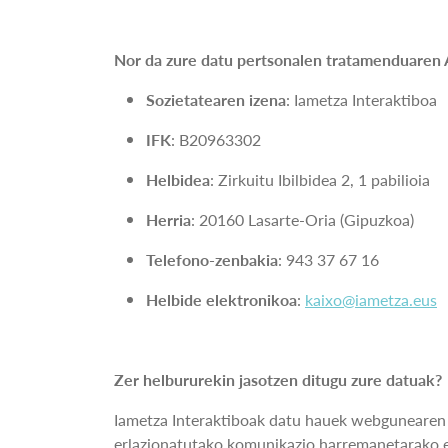
Nor da zure datu pertsonalen tratamenduaren
Sozietatearen izena
: Iametza Interaktiboa
IFK
: B20963302
Helbidea
: Zirkuitu Ibilbidea 2, 1 pabilioia
Herria
: 20160 Lasarte-Oria (Gipuzkoa)
Telefono-zenbakia
: 943 37 67 16
Helbide elektronikoa
:
kaixo@iametza.eus
Zer helbururekin jasotzen ditugu zure datuak?
Iametza Interaktiboak datu hauek webgunearen oi
erlazionatutako komunikazio harremanetarako er