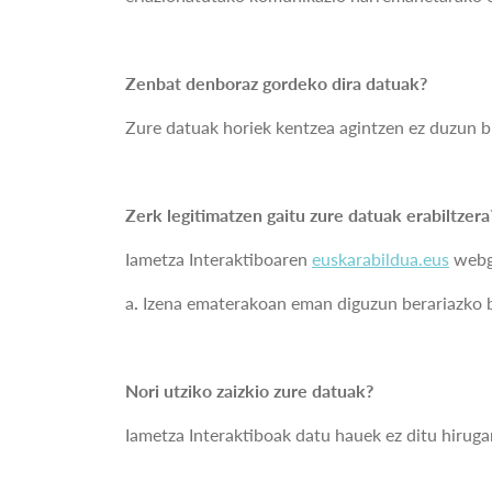
Zenbat denboraz gordeko dira datuak?
Zure datuak horiek kentzea agintzen ez duzun b
Zerk legitimatzen gaitu zure datuak erabiltzera
Iametza Interaktiboaren
euskarabildua.eus
webgu
a
.
Izena ematerakoan eman diguzun berariazko 
Nori utziko zaizkio zure datuak?
Iametza Interaktiboak datu hauek ez ditu hiruga