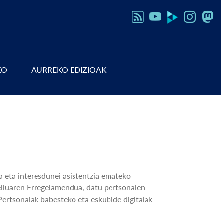
KO
AURREKO EDIZIOAK
 eta interesdunei asistentzia emateko
eiluaren Erregelamendua, datu pertsonalen
Pertsonalak babesteko eta eskubide digitalak