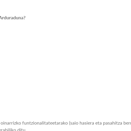
 Arduraduna?
narrizko funtzionalitateetarako (saio hasiera eta pasahitza ber
abiliko ditu