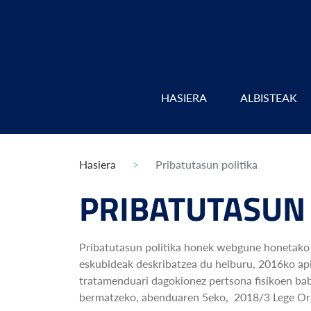
HASIERA
ALBISTEAK
Hasiera
Pribatutasun politika
PRIBATUTASUN 
Pribatutasun politika honek webgune honetako 
eskubideak deskribatzea du helburu, 2016ko ap
tratamenduari dagokionez pertsona fisikoen babe
bermatzeko, abenduaren 5eko, 2018/3 Lege Org