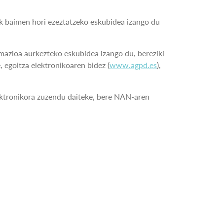
k baimen hori ezeztatzeko eskubidea izango du
azioa aurkezteko eskubidea izango du, bereziki
, egoitza elektronikoaren bidez (
www.agpd.es
),
lektronikora zuzendu daiteke, bere NAN-aren