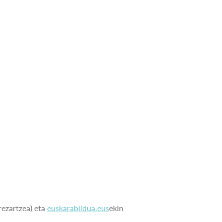
rezartzea) eta
euskarabildua.eus
ekin