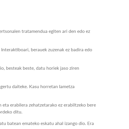
ertsonalen tratamendua egiten ari den edo ez
 Interaktiboari, berauek zuzenak ez badira edo
o, besteak beste, datu horiek jaso ziren
agertu daiteke. Kasu horretan Iametza
 eta erabilera zehatzetarako ez erabiltzeko bere
ordeko ditu.
atu batean emateko eskatu ahal izango dio. Era