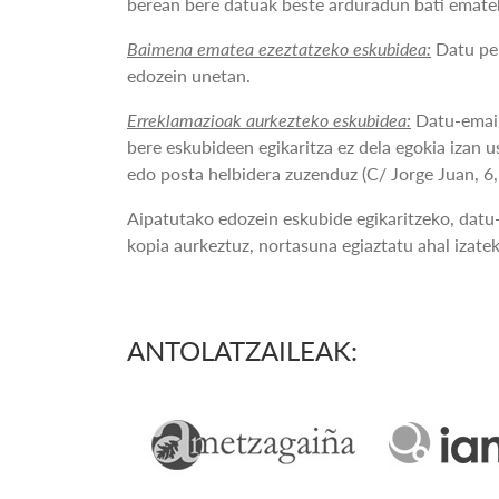
berean bere datuak beste arduradun bati ematek
Baimena ematea ezeztatzeko eskubidea:
Datu per
edozein unetan.
Erreklamazioak aurkezteko eskubidea:
Datu-email
bere eskubideen egikaritza ez dela egokia izan u
edo posta helbidera zuzenduz (C/ Jorge Juan, 
Aipatutako edozein eskubide egikaritzeko, datu
kopia aurkeztuz, nortasuna egiaztatu ahal izate
ANTOLATZAILEAK: