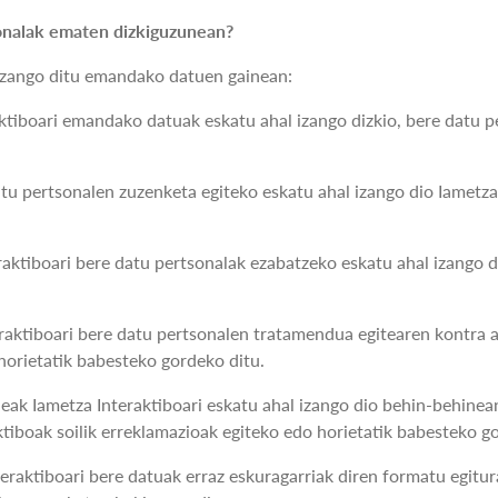
sonalak ematen dizkiguzunean?
izango ditu emandako datuen gainean:
tiboari emandako datuak eskatu ahal izango dizkio, bere datu p
tu pertsonalen zuzenketa egiteko eskatu ahal izango dio Iametza
aktiboari bere datu pertsonalak ezabatzeko eskatu ahal izango di
raktiboari bere datu pertsonalen tratamendua egitearen kontra 
 horietatik babesteko gordeko ditu.
ak Iametza Interaktiboari eskatu ahal izango dio behin-behinean
tiboak soilik erreklamazioak egiteko edo horietatik babesteko g
raktiboari bere datuak erraz eskuragarriak diren formatu egitur