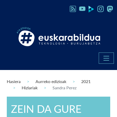
Hasiera
Aurreko edizioak
2021
Hizlariak
Sandra Perez
ZEIN DA GURE