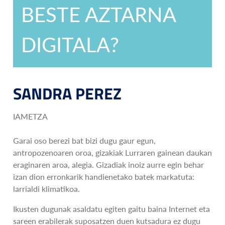
BESTE AZTARNA
DIGITALA?
SANDRA PEREZ
IAMETZA
Garai oso berezi bat bizi dugu gaur egun,
antropozenoaren oroa, gizakiak Lurraren gainean daukan
eraginaren aroa, alegia. Gizadiak inoiz aurre egin behar
izan dion erronkarik handienetako batek markatuta:
larrialdi klimatikoa.
Ikusten dugunak asaldatu egiten gaitu baina Internet eta
sareen erabilerak suposatzen duen kutsadura ez dugu