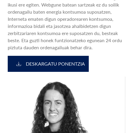
ikusi ere egiten. Webgune batean sartzeak ez du soilik
ordenagailu baten energia kontsumoa suposatzen,
Interneta ematen digun operadorearen kontsumoa,
informazioa bidali eta jasotzea ahalbidetzen digun
zerbitzariaren kontsumoa ere suposatzen du, besteak
beste. Eta guzti honek funtzionatzeko egunean 24 ordu
piztuta dauden ordenagailuak behar dira.
DESKARGATU PONENTZIA