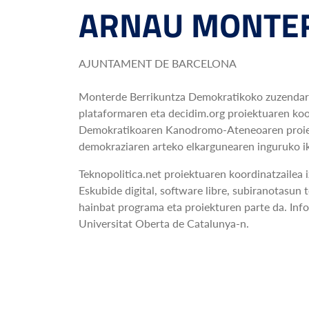
ARNAU MONTE
AJUNTAMENT DE BARCELONA
Monterde Berrikuntza Demokratikoko zuzendari
plataformaren eta decidim.org proiektuaren koo
Demokratikoaren Kanodromo-Ateneoaren proiektu
demokraziaren arteko elkargunearen inguruko ik
Teknopolitica.net proiektuaren koordinatzailea i
Eskubide digital, software libre, subiranotasun
hainbat programa eta proiekturen parte da. Inf
Universitat Oberta de Catalunya-n.