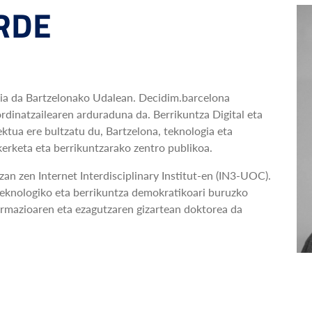
RDE
a da Bartzelonako Udalean. Decidim.barcelona
rdinatzailearen arduraduna da. Berrikuntza Digital eta
a ere bultzatu du, Bartzelona, teknologia eta
erketa eta berrikuntzarako zentro publikoa.
zan zen Internet Interdisciplinary Institut-en (IN3-UOC).
 teknologiko eta berrikuntza demokratikoari buruzko
ormazioaren eta ezagutzaren gizartean doktorea da