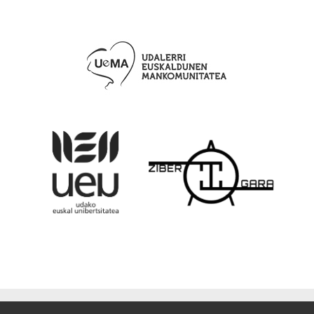
© 2012-2026 Euskarabildua - Ametzagaiña Taldea