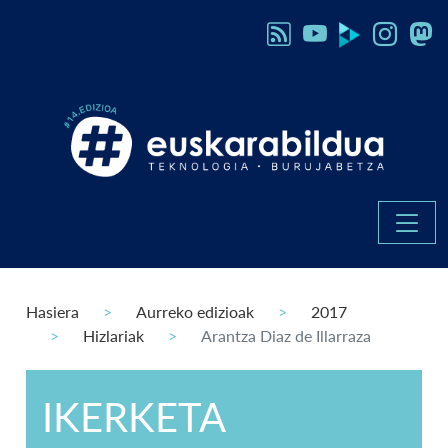
Hasiera
Aurreko edizioak
2017
Hizlariak
Arantza Diaz de Illarraza
IKERKETA