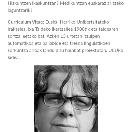
Hizkuntzen ikaskuntzan? Medikuntzan euskaraz aritzeko
laguntzarik?
Curriculum Vitae:
Euskal Herriko Unibertsitateko
irakaslea, Ixa Taldeko ikertzailea 1988tik eta taldearen
sortzaileetako bat. Azken 15 urtetan itzulpen
automatikoa eta baliabide eta tresna linguistikoen
sorkuntza arloak landu ditu hainbat proiektutan. UEUko
kidea.