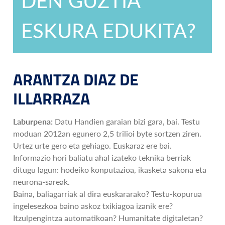
ESKURA EDUKITA?
ARANTZA DIAZ DE
ILLARRAZA
Laburpena:
Datu Handien garaian bizi gara, bai. Testu
moduan 2012an egunero 2,5 trilioi byte sortzen ziren.
Urtez urte gero eta gehiago. Euskaraz ere bai.
Informazio hori baliatu ahal izateko teknika berriak
ditugu lagun: hodeiko konputazioa, ikasketa sakona eta
neurona-sareak.
Baina, baliagarriak al dira euskararako? Testu-kopurua
ingelesezkoa baino askoz txikiagoa izanik ere?
Itzulpengintza automatikoan? Humanitate digitaletan?