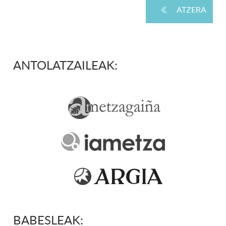
ATZERA
ANTOLATZAILEAK:
BABESLEAK: