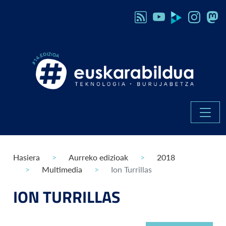
Hasiera
Aurreko edizioak
2018
Multimedia
Ion Turrillas
ION TURRILLAS