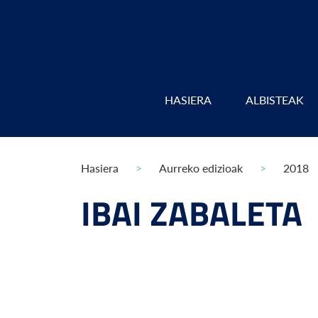
HASIERA
ALBISTEAK
Hasiera
Aurreko edizioak
2018
IBAI ZABALETA