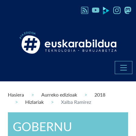
Hasiera
Aurreko edizioak
2018
Hizlariak
Xalba Ramirez
GOBERNU