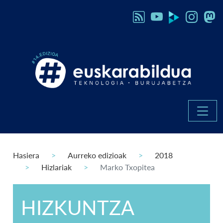
Hasiera
Aurreko edizioak
2018
Hizlariak
Marko Txopitea
HIZKUNTZA