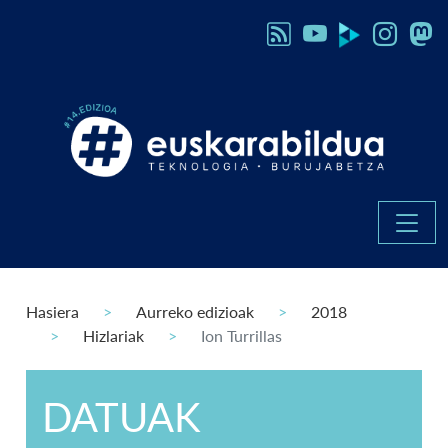
Hasiera
Aurreko edizioak
2018
Hizlariak
Ion Turrillas
DATUAK