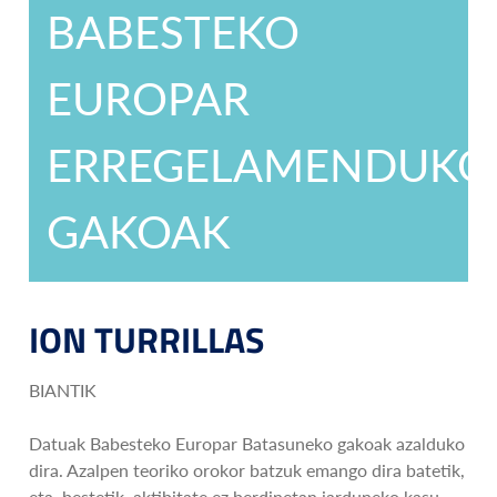
BABESTEKO
EUROPAR
ERREGELAMENDUKO
GAKOAK
ION TURRILLAS
BIANTIK
Datuak Babesteko Europar Batasuneko gakoak azalduko
dira. Azalpen teoriko orokor batzuk emango dira batetik,
eta, bestetik, aktibitate ez berdinetan jarduneko kasu