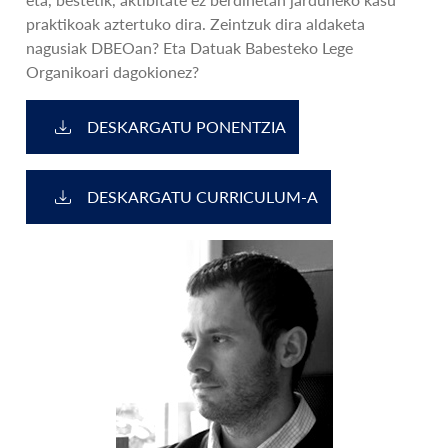
praktikoak aztertuko dira. Zeintzuk dira aldaketa
nagusiak DBEOan? Eta Datuak Babesteko Lege
Organikoari dagokionez?
DESKARGATU PONENTZIA
DESKARGATU CURRICULUM-A