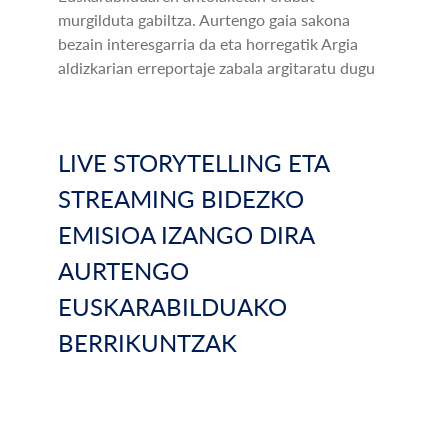
murgilduta gabiltza. Aurtengo gaia sakona
bezain interesgarria da eta horregatik Argia
aldizkarian erreportaje zabala argitaratu dugu
LIVE STORYTELLING ETA
STREAMING BIDEZKO
EMISIOA IZANGO DIRA
AURTENGO
EUSKARABILDUAKO
BERRIKUNTZAK