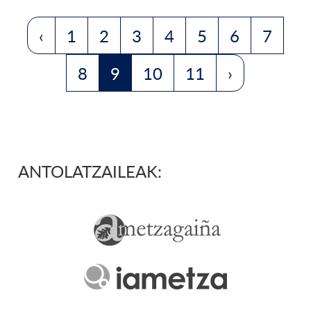
‹
1
2
3
4
5
6
7
8
9
10
11
›
ANTOLATZAILEAK: