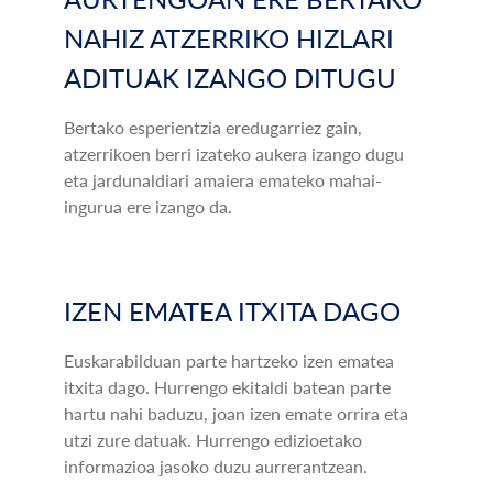
NAHIZ ATZERRIKO HIZLARI
ADITUAK IZANGO DITUGU
Bertako esperientzia eredugarriez gain,
atzerrikoen berri izateko aukera izango dugu
eta jardunaldiari amaiera emateko mahai-
ingurua ere izango da.
IZEN EMATEA ITXITA DAGO
Euskarabilduan parte hartzeko izen ematea
itxita dago. Hurrengo ekitaldi batean parte
hartu nahi baduzu, joan izen emate orrira eta
utzi zure datuak. Hurrengo edizioetako
informazioa jasoko duzu aurrerantzean.