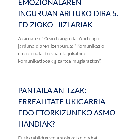
EMOZIONALAREN
INGURUAN ARITUKO DIRA 5.
EDIZIOKO HIZLARIAK
Azaroaren 10ean izango da. Aurtengo
jardunaldiaren izenburua: “Komunikazio
emozionala: tresna eta jokabide
komunikatiboak gizartea mugiarazten”.
PANTAILA ANITZAK:
ERREALITATE UKIGARRIA
EDO ETORKIZUNEKO ASMO
HANDIAK?
Euskarabilduaren antolaketan erabat