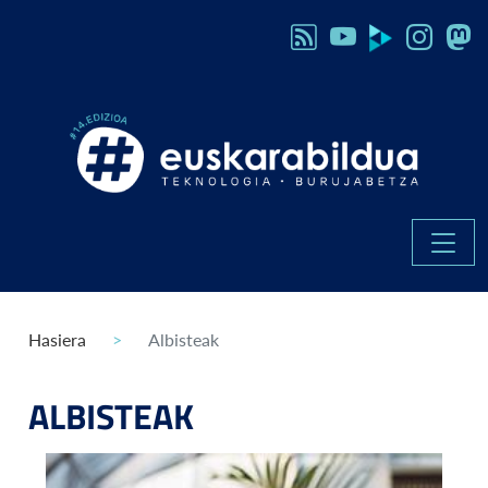
Hasiera
Albisteak
ALBISTEAK