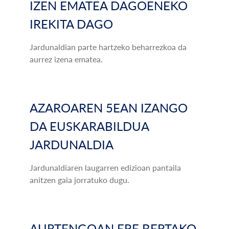
IZEN EMATEA DAGOENEKO
IREKITA DAGO
Jardunaldian parte hartzeko beharrezkoa da
aurrez izena ematea.
AZAROAREN 5EAN IZANGO
DA EUSKARABILDUA
JARDUNALDIA
Jardunaldiaren laugarren edizioan pantaila
anitzen gaia jorratuko dugu.
AURTENGOAN ERE BERTAKO