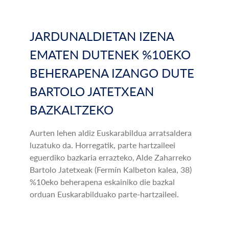
JARDUNALDIETAN IZENA
EMATEN DUTENEK %10EKO
BEHERAPENA IZANGO DUTE
BARTOLO JATETXEAN
BAZKALTZEKO
Aurten lehen aldiz Euskarabildua arratsaldera
luzatuko da. Horregatik, parte hartzaileei
eguerdiko bazkaria errazteko, Alde Zaharreko
Bartolo Jatetxeak (Fermín Kalbeton kalea, 38)
%10eko beherapena eskainiko die bazkal
orduan Euskarabilduako parte-hartzaileei.