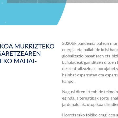
2020tik pandemia batean murgi
KOA MURRIZTEKO
energia eta baliabide krisi han
 SARETZEAREN
globalizazio basatiaren eta b
TEKO MAHAI-
baliabideak gainditzen dituen 
deszentralizazioaz, burujabetz
hainbat esparrutan eta esparru
kanpo.
Nagusi diren irtenbide teknol
eginda, alternatibak sortu aha
jardunaldiak, utopikoa dirudien
Horretarako tokiko eragileen 