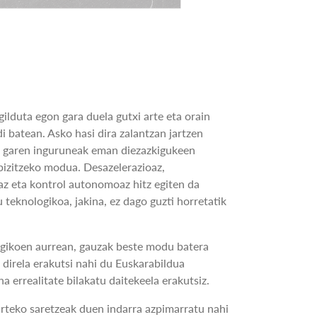
lduta egon gara duela gutxi arte eta orain
di batean. Asko hasi dira zalantzan jartzen
izi garen inguruneak eman diezazkigukeen
bizitzeko modua. Desazelerazioaz,
az eta kontrol autonomoaz hitz egiten da
 teknologikoa, jakina, ez dago guzti horretatik
ogikoen aurrean, gauzak beste modu batera
l direla erakutsi nahi du Euskarabildua
a errealitate bilakatu daitekeela erakutsiz.
arteko saretzeak duen indarra azpimarratu nahi