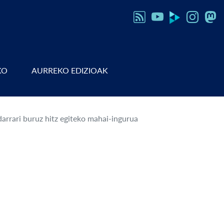
KO
AURREKO EDIZIOAK
arrari buruz hitz egiteko mahai-ingurua