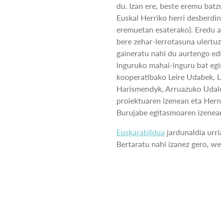
du. Izan ere, beste eremu batz
Euskal Herriko herri desberdin
eremuetan esaterako). Eredu a
bere zehar-lerrotasuna ulertu
gaineratu nahi du aurtengo ed
inguruko mahai-inguru bat egi
kooperatibako Leire Udabek, 
Harismendyk, Arruazuko Udal
proiektuaren izenean eta Hern
Burujabe egitasmoaren izenea
Euskarabildua
jardunaldia urr
Bertaratu nahi izanez gero, 