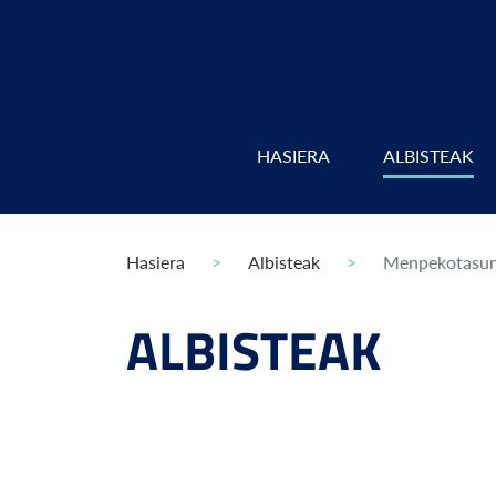
HASIERA
ALBISTEAK
Hasiera
Albisteak
Menpekotasun t
ALBISTEAK