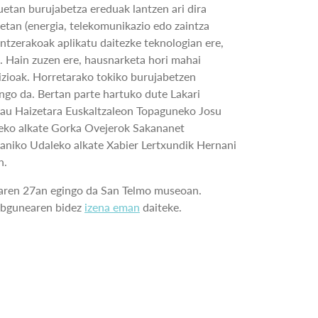
uetan burujabetza ereduak lantzen ari dira
etan (energia, telekomunikazio edo zaintza
ntzerakoak aplikatu daitezke teknologian ere,
z. Hain zuzen ere, hausnarketa hori mahai
izioak. Horretarako tokiko burujabetzen
ngo da. Bertan parte hartuko dute Lakari
Lau Haizetara Euskaltzaleon Topaguneko Josu
eko alkate Gorka Ovejerok Sakananet
aniko Udaleko alkate Xabier Lertxundik Hernani
n.
iaren 27an egingo da San Telmo museoan.
webgunearen bidez
izena eman
daiteke.