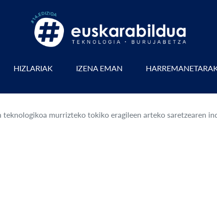
HIZLARIAK
IZENA EMAN
HARREMANETARA
eknologikoa murrizteko tokiko eragileen arteko saretzearen ind