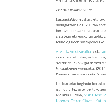
Alemaniako ikerlari Tobias Kam
Zer da
Euskarabildua
?
Euskarabildua
, euskara eta tek
dibulgatzailea da, 2012an sor
berritzaileentzako hausnarket
gizartean eta euskaran aplikag
teknologikoen sustapenerako 
Argia-k
,
Ametzagaiña
-k eta
Ia
azken sei urteotan, urtero bo
sustapena teknologia berrien bi
hezkuntzaren mesedetan
(2014
Komunikazio emozionala: Gizar
Nazioarteko begirada bertako 
izan da urtez urte, bertako ze
Melania Burdaa,
Maria Jose L
Lorenzo
,
Ferran Clavell
,
Katrin