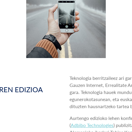
Teknologia berritzaileez ari gar
Gauzen Internet, Errealitate Ar
REN EDIZIOA
gara. Teknologia hauek mundu 
egunerokotasunean, eta euskar
dituzten hausnartzeko tartea 
Aurtengo edizioko lehen konfi
(
Adbibo Technologies
) publizi