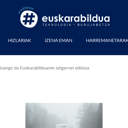
HIZLARIAK
IZENA EMAN
HARREMANETARA
izango da Euskarabilduaren seigarren edizioa