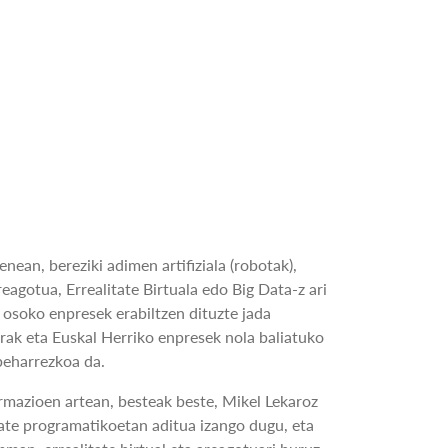
enean, bereziki adimen artifiziala (robotak),
eagotua, Errealitate Birtuala edo Big Data-z ari
osoko enpresek erabiltzen dituzte jada
ak eta Euskal Herriko enpresek nola baliatuko
beharrezkoa da.
rmazioen artean, besteak beste, Mikel Lekaroz
tate programatikoetan aditua izango dugu, eta