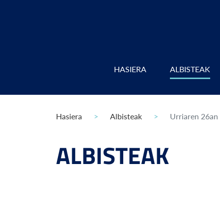
HASIERA
ALBISTEAK
Hasiera
Albisteak
Urriaren 26an 
ALBISTEAK