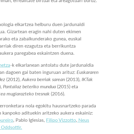
man, errealitate birtual eta areagotuari buruz.
nologia elkartzea helburu duen jardunaldi
tua. Gizartean eragin nahi duten ekimen
arako eta zabalkunderako gunea, euskal
arriak diren ezagutza eta berrikuntza
aukera paregabea eskaintzen duena.
metza
-k elkarlanean antolatu dute jardunaldia
gan dagoen gai baten inguruan arituz:
Euskararen
dez
(2012),
Aukera berriak sarean
(2013),
IKTak
),
Pantailaz beteriko mundua
(2015) eta
tea mugiarazteko tresnak
(2016).
erronketara nola egokitu hausnartzeko parada
in kanpoko adituekin aritzeko aukera eskainiz:
oureiro
, Pablo Iglesias,
Filipo Vizzotto
,
Neus
 Oddsottir.