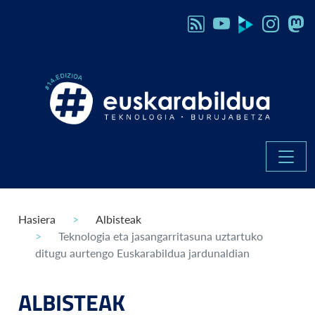
Hasiera
Albisteak
Teknologia eta jasangarritasuna uztartuko
ditugu aurtengo Euskarabildua jardunaldian
ALBISTEAK