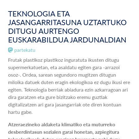
TEKNOLOGIA ETA
JASANGARRITASUNA UZTARTUKO
DITUGU AURTENGO
EUSKARABILDUA JARDUNALDIAN
partekatu
Frutak plastikoz plastikoz inguratuta ikusten ditugu
supermerkatuetan, eta asaldatu egiten gara -arrazoi
osoz-. Ordea, sarean segundoro mugitzen ditugun
miloika datuek duten eragin ekologikoa ez dugu ikusi ere
egiten. Teknologia berriak abiadura ezin azkarragoan ari
dira garatzen eta gure bizitzako eremu guztiak
digitalizatzen ari gara jasangarriak ote diren kontuan
hartu gabe.
Atzeraezineko aldaketa klimatiko eta muturreko
desberdintasun sozialen garai honetan, azpiegitura