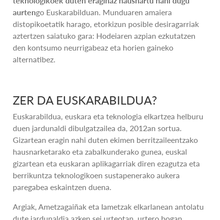
teknologikoek duten eraginaz hausnartu nahi dugu
aurten
go Euskarabilduan. Munduaren amaiera
distopikoetatik harago, etorkizun posible desiragarriak
aztertzen saiatuko gara: Hodeiaren azpian ezkutatzen
den kontsumo neurrigabeaz eta horien gaineko
alternatibez.
ZER DA EUSKARABILDUA?
Euskarabildua, euskara eta teknologia elkartzea helburu
duen jardunaldi dibulgatzailea da, 2012an sortua.
Gizartean eragin nahi duten ekimen berritzaileentzako
hausnarketarako eta zabalkunderako gunea, euskal
gizartean eta euskaran aplikagarriak diren ezagutza eta
berrikuntza teknologikoen sustapenerako aukera
paregabea eskaintzen duena.
Argiak, Ametzagaiñak eta Iametzak elkarlanean antolatu
dute jardunaldia azken sei urteotan, urtero bogan