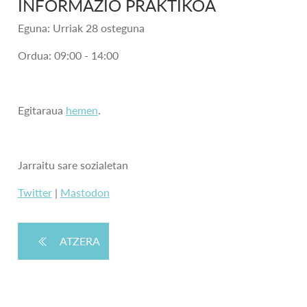
INFORMAZIO PRAKTIKOA
Eguna: Urriak 28 osteguna
Ordua: 09:00 - 14:00
Egitaraua
hemen
.
Jarraitu sare sozialetan
Twitter
|
Mastodon
ATZERA