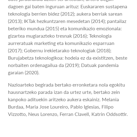
dagoen gai baten inguruan arituz: Euskararen sustapena
teknologia berrien bidez (2012); aukera berriak sarean
(2013); IKTak hezkuntzaren mesedetan (2014); pantailaz
beteriko mundua (2015) eta komunikazio emozionala:
gizartea mugiarazteko tresnak (2016); Teknologia
aurreratuak marketing eta komunikazio esparruan
(2017); Gobernu irekietarako teknologiak (2018);
Burujabetza teknologikoa: hodeia ez da existitzen, beste
norbaiten ordenagailua da (2019); Datuak pandemia
garaian (2020).
Nazioarteko begirada bertako erronketara nola egokitu
hausnartzeko parada izan da urtez urte, bertako zein
kanpoko adituekin aritzeko aukera eskainiz. Melania
Burdaa, Maria Jose Loureiro, Pablo Iglesias, Filipo
Vizzotto, Neus Lorenzo, Ferran Clavell, Katrin Oddsottir.