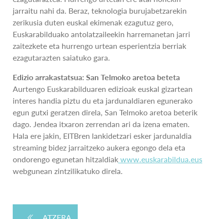
jarraitu nahi da. Beraz, teknologia burujabetzarekin
zerikusia duten euskal ekimenak ezagutuz gero,
Euskarabilduako antolatzaileekin harremanetan jarri
zaitezkete eta hurrengo urtean esperientzia berriak
ezagutarazten saiatuko gara.
Edizio arrakastatsua: San Telmoko aretoa beteta
Aurtengo Euskarabilduaren edizioak euskal gizartean
interes handia piztu du eta jardunaldiaren egunerako
egun gutxi geratzen direla, San Telmoko aretoa beterik
dago. Jendea itxaron zerrendan ari da izena ematen.
Hala ere jakin, EITBren lankidetzari esker jardunaldia
streaming bidez jarraitzeko aukera egongo dela eta
ondorengo egunetan hitzaldiak
www.euskarabildua.eus
webgunean zintzilikatuko direla.
ATZERA