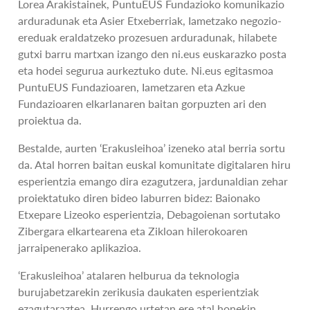
Lorea Arakistainek, PuntuEUS Fundazioko komunikazio
arduradunak eta Asier Etxeberriak, Iametzako negozio-
ereduak eraldatzeko prozesuen arduradunak, hilabete
gutxi barru martxan izango den ni.eus euskarazko posta
eta hodei segurua aurkeztuko dute. Ni.eus egitasmoa
PuntuEUS Fundazioaren, Iametzaren eta Azkue
Fundazioaren elkarlanaren baitan gorpuzten ari den
proiektua da.
Bestalde, aurten ‘Erakusleihoa’ izeneko atal berria sortu
da. Atal horren baitan euskal komunitate digitalaren hiru
esperientzia emango dira ezagutzera, jardunaldian zehar
proiektatuko diren bideo laburren bidez: Baionako
Etxepare Lizeoko esperientzia, Debagoienan sortutako
Zibergara elkartearena eta Zikloan hilerokoaren
jarraipenerako aplikazioa.
‘Erakusleihoa’ atalaren helburua da teknologia
burujabetzarekin zerikusia daukaten esperientziak
ezagutaraztea. Hurrengo urtetan ere atal honekin