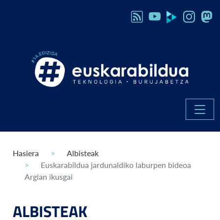
Hasiera
Albisteak
Euskarabildua jardunaldiko laburpen bideoa
Argian ikusgai
ALBISTEAK