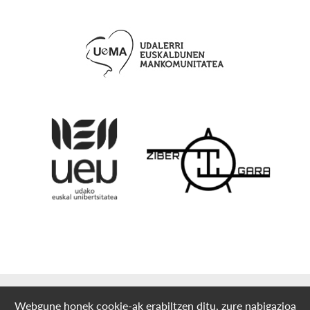
© 2012-2026 Euskarabildua - Ametzagaiña Taldea
Webgune honek cookie-ak erabiltzen ditu, zure nabigazioa