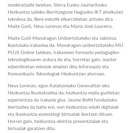
moderatzaile lanetan; Sierra Eusko Jaurlaritzako
Hezkuntza saileko Berritzegune Nagusiko IKT aholkulari
teknikoa da. Bere eskutik elkarrizketan arituko dira
Maite Goñi, Neus Lorenzo eta María José Loureiro.
Maite Goñi Mondragon Unibertsitateko eta Jakintza
Ikastolako irakaslea da. Mondragon unibertsitateko MU
PLUS Online taldean, irakasleen formazio pedagogiko-
teknologikoaren ardura du eta, horretaz gain, master
ezberdinetan eskolak ematen ditu Informazio eta
Komunikazio Teknologiak Hezkuntzan alorrean.
Neus Lorenzo, egun Kataluiniako Generalitat-eko
Hezkuntza Ikuskatzailea da; hezkuntza maila guztietan
esperientzia du irakasle gisa. Jaume Bofill fundazioko
ikertzailea da baita ere, non hezkuntza-eduki digitalak
eta ikaskuntza eszenategi birtualak ikertzen dituen.
Horrez gain, hezkuntza-ekintza presentzialak eta
birtualak garatzen ditu.