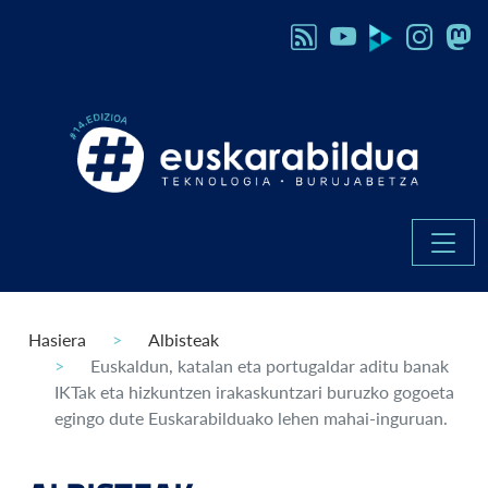
Hasiera
Albisteak
Euskaldun, katalan eta portugaldar aditu banak
IKTak eta hizkuntzen irakaskuntzari buruzko gogoeta
egingo dute Euskarabilduako lehen mahai-inguruan.