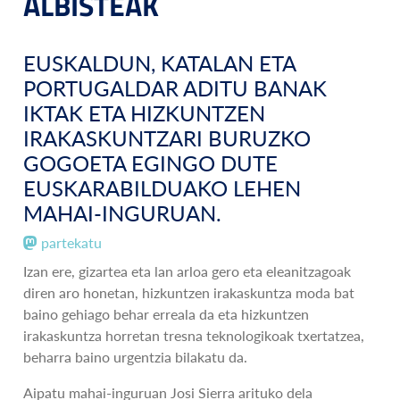
ALBISTEAK
EUSKALDUN, KATALAN ETA
PORTUGALDAR ADITU BANAK
IKTAK ETA HIZKUNTZEN
IRAKASKUNTZARI BURUZKO
GOGOETA EGINGO DUTE
EUSKARABILDUAKO LEHEN
MAHAI-INGURUAN.
partekatu
Izan ere, gizartea eta lan arloa gero eta eleanitzagoak
diren aro honetan, hizkuntzen irakaskuntza moda bat
baino gehiago behar erreala da eta hizkuntzen
irakaskuntza horretan tresna teknologikoak txertatzea,
beharra baino urgentzia bilakatu da.
Aipatu mahai-inguruan Josi Sierra arituko dela