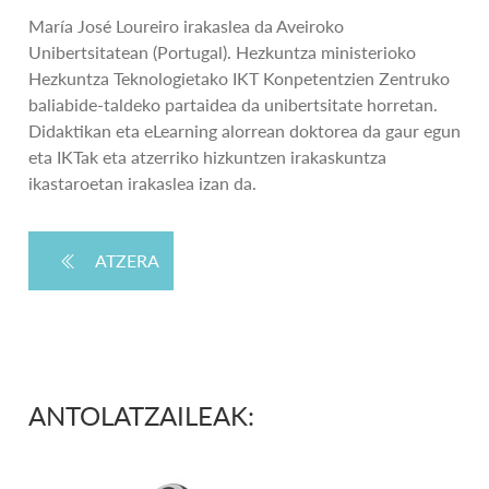
María José Loureiro irakaslea da Aveiroko
Unibertsitatean (Portugal). Hezkuntza ministerioko
Hezkuntza Teknologietako IKT Konpetentzien Zentruko
baliabide-taldeko partaidea da unibertsitate horretan.
Didaktikan eta eLearning alorrean doktorea da gaur egun
eta IKTak eta atzerriko hizkuntzen irakaskuntza
ikastaroetan irakaslea izan da.
ATZERA
ANTOLATZAILEAK: