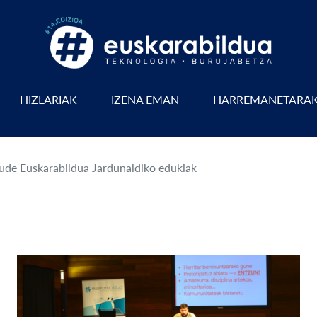
HIZLARIAK
IZENA EMAN
HARREMANETARA
aude Euskarabildua Jardunaldiko edukiak