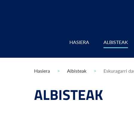
HASIERA
ALBISTEAK
Hasiera
Albisteak
Eskuragarri d
ALBISTEAK