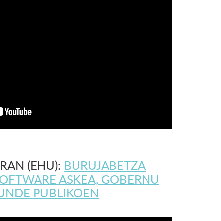
RAN (EHU):
BURUJABETZA
SOFTWARE ASKEA, GOBERNU
KUNDE PUBLIKOEN