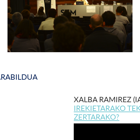
ARABILDUA
XALBA RAMIREZ (I
IREKIETARAKO TE
ZERTARAKO?