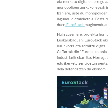
eta merkatu digitalen erregula
monopolioen aurkako legeak in
Izan ere, uste du monopolioe
lagundu diezaioketela. Bestal
duen
EuroStack
mugimenduaren
Hain zuzen ere, proiektu hori 
Euskarabilduan. EuroStack eki
iraunkorra eta zerbitzu digital
Caffarrak dio “Europa kolonia d
industriarik ekarriko. Horregat
edo ikerketa zentroetan pentsa
dela defendatzen du ekonomil