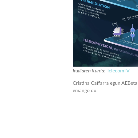
Irudiaren iturria:
TelecomTV
Cristina Caffarra egun AEBeta
emango du.