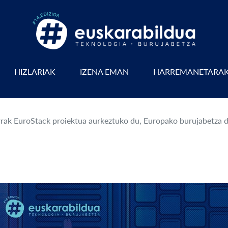
HIZLARIAK
IZENA EMAN
HARREMANETARA
rrak EuroStack proiektua aurkeztuko du, Europako burujabetza di