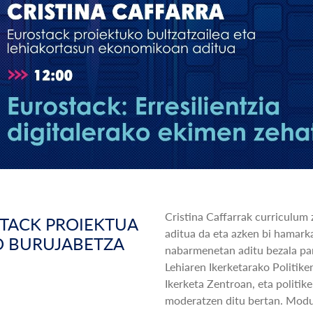
Cristina Caffarrak curriculum
STACK PROIEKTUA
aditua da eta azken bi hamark
O BURUJABETZA
nabarmenetan aditu bezala par
Lehiaren Ikerketarako Politik
Ikerketa Zentroan, eta politik
moderatzen ditu bertan. Mod