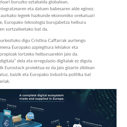
zioari buruzko eztabaida globalean,
tegratzearen eta datuen babesaren alde eginez.
n aurkako legeek hazkunde ekonomiko orekatuari
de, Europako teknologia burujabetza helburu
 sortzaileetako bat da.
aurkeztuko digu Cristina Caffarrak aurtengo
mena Europako azpiegitura lehiakor eta
 propioak lortzeko helburuarekin jaio da.
igitala” dela eta erregulazio digitalak ez digula
ik Eurostack proiektua ez da jaio gizarte zibilean
tuz, baizik eta Europako industria politika bat
ariak.