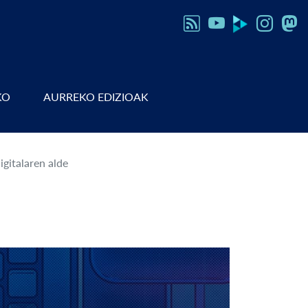
KO
AURREKO EDIZIOAK
gitalaren alde