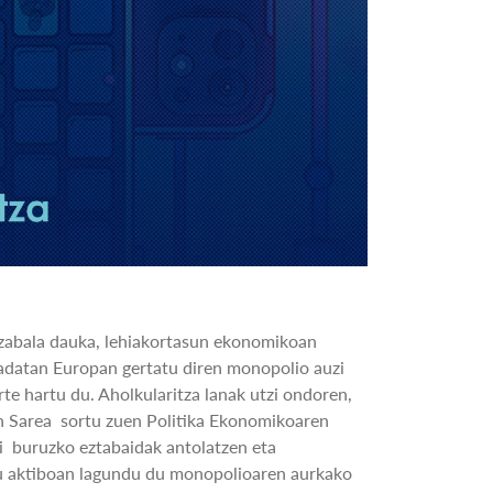
 zabala dauka, lehiakortasun ekonomikoan
adatan Europan gertatu diren monopolio auzi
te hartu du. Aholkularitza lanak utzi ondoren,
en Sarea sortu zuen Politika Ekonomikoaren
ei buruzko eztabaidak antolatzen eta
u aktiboan lagundu du monopolioaren aurkako