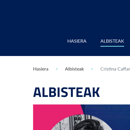
HASIERA
ALBISTEAK
Hasiera
Albisteak
Cristina Caffa
ALBISTEAK