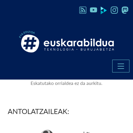
Eskatutako orrialdea ez da aurkitu.
ANTOLATZAILEAK: